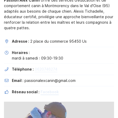
Passion Alex'Canin
offre des services d’éducation et de
comportement canin à Montmorency dans le Val d'Oise (95)
adaptés aux besoins de chaque chien. Alexis Tichadelle,
éducateur certifié, privilégie une approche bienveillante pour
renforcer la relation entre les maîtres et leurs compagnons à
En cochant cette case, vous consentez à recevoir nos propositions
quatre pattes.
commerciales à l'adresse email indiqué ci-dessus. Vous pouvez vous
désinscrire à tout moment en utilisant
le formulaire de désinscription
.
Adresse :
2 place du commerce 95450 Us

Inscription
Horaires :

mardi à samedi : 09:30-19:30
Téléphone :
0620746274

Email :
passionalexcanin@gmail.com

Réseau social :
Facebook
