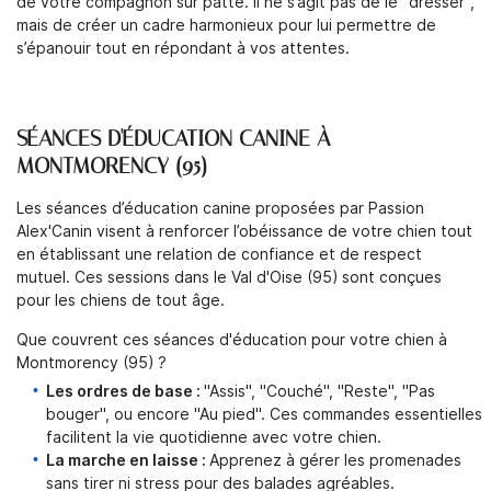
de votre compagnon sur patte. Il ne s’agit pas de le "dresser",
mais de créer un cadre harmonieux pour lui permettre de
s’épanouir tout en répondant à vos attentes.
SÉANCES D'ÉDUCATION CANINE À
MONTMORENCY (95)
Une question 
ACCUEIL
Les séances d’éducation canine proposées par Passion
Alex'Canin visent à renforcer l’obéissance de votre chien tout
06 20 74 62 
ON APPROCHE
en établissant une relation de confiance et de respect
mutuel. Ces sessions dans le Val d'Oise (95) sont conçues
SERVICES
pour les chiens de tout âge.
Que couvrent ces séances d'éducation pour votre chien à
TARIFS
Montmorency (95) ?
Les ordres de base :
"Assis", "Couché", "Reste", "Pas
Rejoignez-nous
BOUTIQUE
bouger", ou encore "Au pied". Ces commandes essentielles
facilitent la vie quotidienne avec votre chien.
AVIS
La marche en laisse :
Apprenez à gérer les promenades
sans tirer ni stress pour des balades agréables.
ACTUALITÉS