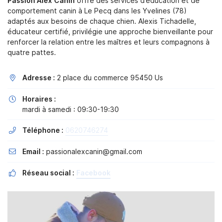
Passion Alex'Canin
offre des services d’éducation et de
comportement canin à Le Pecq dans les Yvelines (78)
adaptés aux besoins de chaque chien. Alexis Tichadelle,
éducateur certifié, privilégie une approche bienveillante pour
renforcer la relation entre les maîtres et leurs compagnons à
En cochant cette case, vous consentez à recevoir nos propositions
quatre pattes.
commerciales à l'adresse email indiqué ci-dessus. Vous pouvez vous
désinscrire à tout moment en utilisant
le formulaire de désinscription
.
Adresse :
2 place du commerce 95450 Us

Inscription
Horaires :

mardi à samedi : 09:30-19:30
Téléphone :
0620746274

Email :
passionalexcanin@gmail.com

Réseau social :
Facebook
