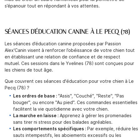
s’épanouir tout en répondant à vos attentes.
SÉANCES D'ÉDUCATION CANINE À LE PECQ (78)
Une question 
Les séances d’éducation canine proposées par Passion
ACCUEIL
Alex'Canin visent à renforcer l’obéissance de votre chien tout
en établissant une relation de confiance et de respect
06 20 74 62 
ON APPROCHE
mutuel. Ces sessions dans le Yvelines (78) sont conçues pour
les chiens de tout âge.
SERVICES
Que couvrent ces séances d'éducation pour votre chien à Le
TARIFS
Pecq (78) ?
Les ordres de base :
"Assis", "Couché", "Reste", "Pas
Rejoignez-nous
BOUTIQUE
bouger", ou encore "Au pied". Ces commandes essentielles
facilitent la vie quotidienne avec votre chien.
AVIS
La marche en laisse :
Apprenez à gérer les promenades
sans tirer ni stress pour des balades agréables.
ACTUALITÉS
Les comportements spécifiques :
Par exemple, réduire les
Restez infor
sauts intempestifs, les aboiements excessifs ou les