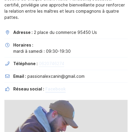
certifié, privilégie une approche bienveillante pour renforcer
la relation entre les maîtres et leurs compagnons à quatre
pattes.
En cochant cette case, vous consentez à recevoir nos propositions
commerciales à l'adresse email indiqué ci-dessus. Vous pouvez vous
Adresse :
2 place du commerce 95450 Us

désinscrire à tout moment en utilisant
le formulaire de désinscription
.
Horaires :

Inscription
mardi à samedi : 09:30-19:30
Téléphone :
0620746274

Email :
passionalexcanin@gmail.com

Réseau social :
Facebook
