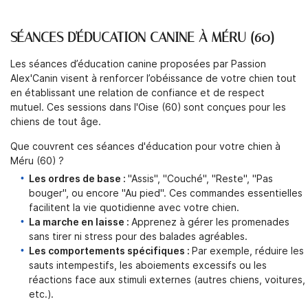
SÉANCES D'ÉDUCATION CANINE À MÉRU (60)
Une question 
Les séances d’éducation canine proposées par Passion
Alex'Canin visent à renforcer l’obéissance de votre chien tout
ACCUEIL
en établissant une relation de confiance et de respect
mutuel. Ces sessions dans l'Oise (60) sont conçues pour les
06 20 74 62 
ON APPROCHE
chiens de tout âge.
SERVICES
Que couvrent ces séances d'éducation pour votre chien à
Méru (60) ?
TARIFS
Les ordres de base :
"Assis", "Couché", "Reste", "Pas
bouger", ou encore "Au pied". Ces commandes essentielles
Rejoignez-nous
BOUTIQUE
facilitent la vie quotidienne avec votre chien.
La marche en laisse :
Apprenez à gérer les promenades
AVIS
sans tirer ni stress pour des balades agréables.
Les comportements spécifiques :
Par exemple, réduire les
sauts intempestifs, les aboiements excessifs ou les
ACTUALITÉS
Restez infor
réactions face aux stimuli externes (autres chiens, voitures,
etc.).
CONTACT