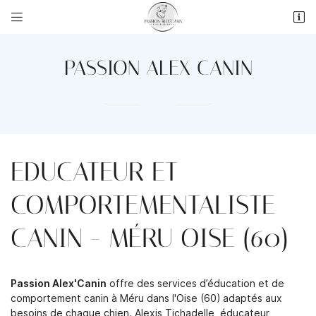


95450 US
06 20 74 62 74
PASSION ALEX CANIN
EDUCATEUR ET
COMPORTEMENTALISTE
Adresse email de réception

CANIN - MÉRU OISE (60)
Recopier le code ci-contre

Passion Alex'Canin
offre des services d’éducation et de
Rafraîchir le captcha

comportement canin à Méru dans l'Oise (60) adaptés aux
besoins de chaque chien. Alexis Tichadelle, éducateur