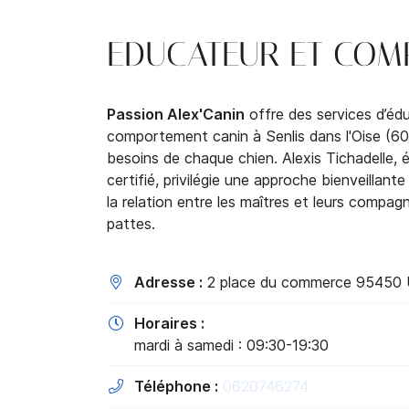
Recopier le code ci-contre

EDUCATEUR ET COMP
Rafraîchir le captcha

En cochant cette case, vous consentez à recevoir nos propositions
commerciales à l'adresse email indiqué ci-dessus. Vous pouvez vous 
Passion Alex'Canin
offre des services d’éd
à tout moment en utilisant
le formulaire de désinscription
.
comportement canin à Senlis dans l'Oise (6
besoins de chaque chien. Alexis Tichadelle, 
Inscription
certifié, privilégie une approche bienveillant
la relation entre les maîtres et leurs compa
pattes.
Adresse :
2 place du commerce 95450 

Horaires :

mardi à samedi : 09:30-19:30
Téléphone :
0620746274
