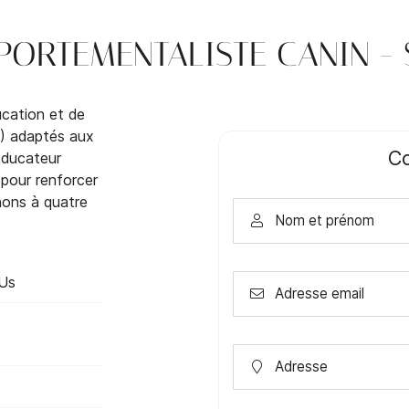
ORTEMENTALISTE CANIN - S
désinscrire
ucation et de
0) adaptés aux
Co
éducateur
e pour renforcer
gnons à quatre
Nom et prénom

Us
Adresse email

Adresse
